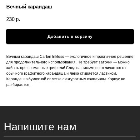
Вечный карандаш
230
р.
Добавить в корзину
Вечный карандаш Carton Inkless — экологичное и практичное решение
для продолжительного использования. Не требует заточки — можно
забыть про сломанные грифели! След на письме не отличается от
Напишите нам
обычного графитного карандаша и легко стирается ластиком.
Карандаш в бумажной оплетке с аккуратным колпачком. Корпус не
разбирается.
hello@naukograd.pro
t.me/@naukogradpro