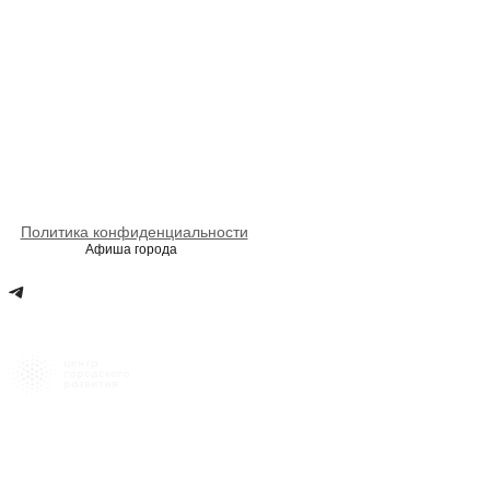
Политика конфиденциальности
Афиша города
Напишите нам
t.me/@naukogradpro
hello@naukograd.pro